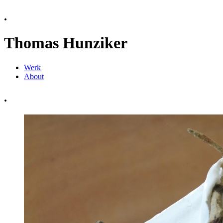
.
Thomas Hunziker
Werk
About
.